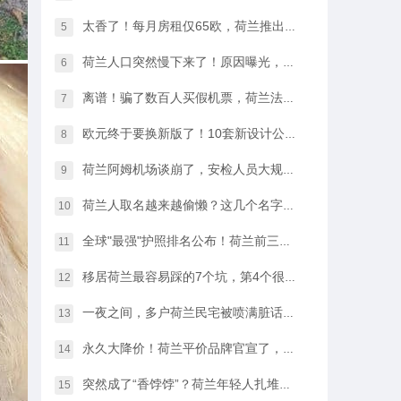
太香了！每月房租仅65欧，荷兰推出学生住宿优惠福利…
5
荷兰人口突然慢下来了！原因曝光，不是因为没人生孩子
6
离谱！骗了数百人买假机票，荷兰法院竟然没判他坐牢
7
欧元终于要换新版了！10套新设计公布，你最喜欢哪一款？
8
荷兰阿姆机场谈崩了，安检人员大规模停工越来越近…
9
荷兰人取名越来越偷懒？这几个名字几乎满大街都是
10
全球"最强"护照排名公布！荷兰前三，中国护照进步很大
11
移居荷兰最容易踩的7个坑，第4个很多人都会中招…
12
一夜之间，多户荷兰民宅被喷满脏话，只因支持难民…
13
永久大降价！荷兰平价品牌官宣了，将硬扛Temu和SHEIN
14
突然成了“香饽饽”？荷兰年轻人扎堆当老师，发生了什么？
15