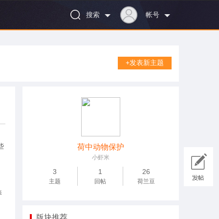
搜索
帐号
+发表新主题
些
荷中动物保护
小虾米
3
1
26
主题
回帖
荷兰豆
养
版块推荐