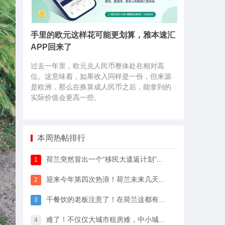
手里的欧元这样花可能更划算，雅本速汇
APP回来了
过去一年里，欧元兑人民币整体处在相对高
位。这意味着，如果收入同样是一份，但来源
是欧洲，那么在换算成人民币之后，能拿到的
实际价值会更高一些。
本周热帖排行
荷兰突然冒出一个“移民大遣返计划”，64万人已经签字支持
1
迎来今年第四次热浪！荷兰未来几天最高33℃，八月中开始…
2
干餐饮的老板注意了！在荷兰这都有人偷，全过程很淡定
3
难了！不仅仅大城市租房难，中小城市的房租开始暴涨
4