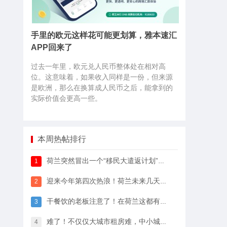
手里的欧元这样花可能更划算，雅本速汇
APP回来了
过去一年里，欧元兑人民币整体处在相对高
位。这意味着，如果收入同样是一份，但来源
是欧洲，那么在换算成人民币之后，能拿到的
实际价值会更高一些。
本周热帖排行
荷兰突然冒出一个“移民大遣返计划”，64万人已经签字支持
1
迎来今年第四次热浪！荷兰未来几天最高33℃，八月中开始…
2
干餐饮的老板注意了！在荷兰这都有人偷，全过程很淡定
3
难了！不仅仅大城市租房难，中小城市的房租开始暴涨
4