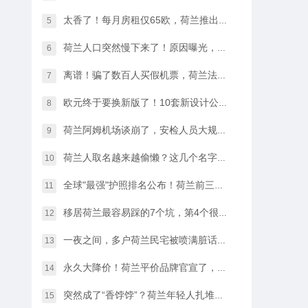
太香了！每月房租仅65欧，荷兰推出学生住宿优惠福利…
5
荷兰人口突然慢下来了！原因曝光，不是因为没人生孩子
6
离谱！骗了数百人买假机票，荷兰法院竟然没判他坐牢
7
欧元终于要换新版了！10套新设计公布，你最喜欢哪一款？
8
荷兰阿姆机场谈崩了，安检人员大规模停工越来越近…
9
荷兰人取名越来越偷懒？这几个名字几乎满大街都是
10
全球"最强"护照排名公布！荷兰前三，中国护照进步很大
11
移居荷兰最容易踩的7个坑，第4个很多人都会中招…
12
一夜之间，多户荷兰民宅被喷满脏话，只因支持难民…
13
永久大降价！荷兰平价品牌官宣了，将硬扛Temu和SHEIN
14
突然成了“香饽饽”？荷兰年轻人扎堆当老师，发生了什么？
15