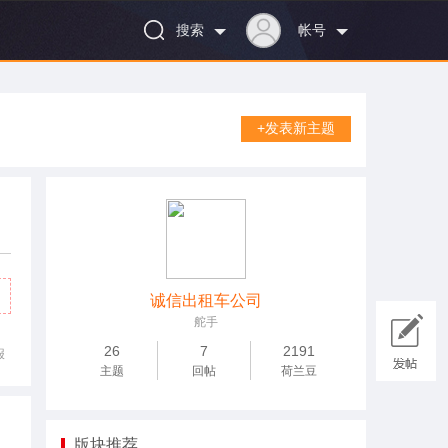
搜索
帐号
+发表新主题
诚信出租车公司
舵手
26
7
2191
报
主题
回帖
荷兰豆
版块推荐