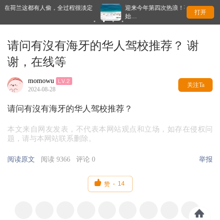
全过程很淡定
迎来今年第四次热浪！荷兰未来几天最高33℃，八月中开
打开
始…
请问有沒有海牙的华人驾校推荐？ 谢
谢，在线等
momowu
关注Ta
2024-08-28
请问有沒有海牙的华人驾校推荐？
本文来自网友发表，不代表本网站观点和立场，如存在侵权问
题，请与本网站联系删除。
阅读原文
阅读 9366
评论 0
举报

14
赞