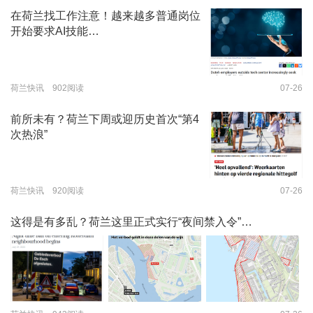
在荷兰找工作注意！越来越多普通岗位
开始要求AI技能…
荷兰快讯 902阅读
07-26
前所未有？荷兰下周或迎历史首次“第4
次热浪”
荷兰快讯 920阅读
07-26
这得是有多乱？荷兰这里正式实行“夜间禁入令”…