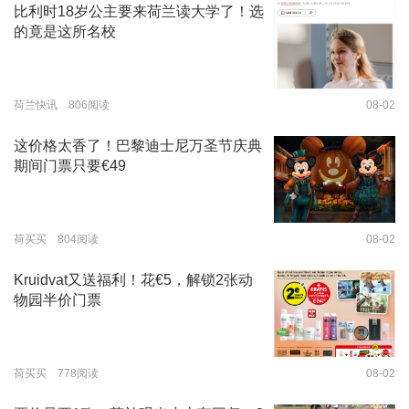
比利时18岁公主要来荷兰读大学了！选
的竟是这所名校
荷兰快讯 806阅读
08-02
这价格太香了！巴黎迪士尼万圣节庆典
期间门票只要€49
荷买买 804阅读
08-02
Kruidvat又送福利！花€5，解锁2张动
物园半价门票
荷买买 778阅读
08-02