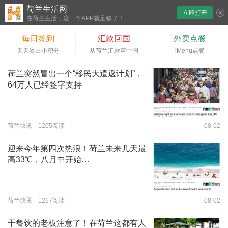
荷兰生活网
立即打开
下拉刷新
在荷兰生活，这一个APP就足够了！
每日签到
汇款回国
外卖点餐
天天签出小积分
从荷兰汇款至中国
iMenu点餐
荷兰突然冒出一个“移民大遣返计划”，
64万人已经签字支持
荷兰快讯 1205阅读
08-02
迎来今年第四次热浪！荷兰未来几天最
高33℃，八月中开始…
荷兰快讯 1267阅读
08-02
干餐饮的老板注意了！在荷兰这都有人