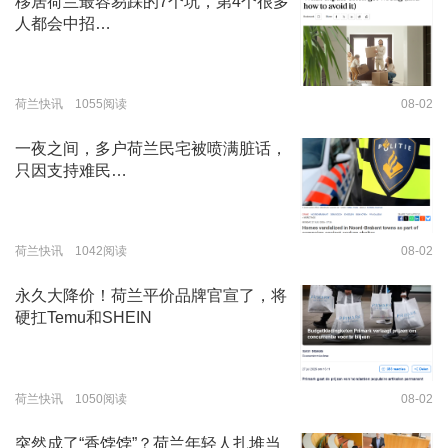
移居荷兰最容易踩的7个坑，第4个很多
人都会中招…
荷兰快讯 1055阅读
08-02
一夜之间，多户荷兰民宅被喷满脏话，
只因支持难民…
荷兰快讯 1042阅读
08-02
永久大降价！荷兰平价品牌官宣了，将
硬扛Temu和SHEIN
荷兰快讯 1050阅读
08-02
突然成了“香饽饽”？荷兰年轻人扎堆当