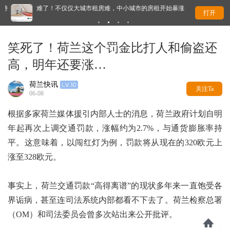
持
难了！不仅仅大城市租房难，中小城市的房租开始暴涨
离
打开
笑死了！荷兰这个罚金比打人和偷盗还
高，明年还要涨…
荷兰快讯
关注Ta
06-08
根据多家荷兰媒体援引内部人士的消息，荷兰政府计划自明
年起再次上调交通罚款，涨幅约为2.7%，与通货膨胀率持
平。这意味着，以闯红灯为例，罚款将从现在的320欧元上
涨至328欧元。
事实上，荷兰交通罚款“高得离谱”的现状多年来一直饱受各
界诟病，甚至连司法系统内部都看不下去了。荷兰检察总署
（OM）和司法委员会曾多次站出来公开批评。