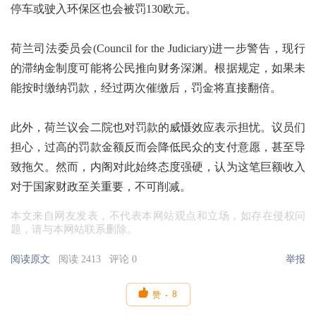
停车或驶入环保区也会被罚130欧元。
荷兰司法委员会(Council for the Judiciary)进一步警告，现行
的滞纳金制度可能将公民推向财务深渊。根据规定，如果未
能按时缴纳罚款，经过两次催缴后，罚金将直接翻倍。
此外，荷兰议会二院也对罚款的威慑效应表示担忧。议员们
担心，过高的罚款金额反而会降低民众的支付意愿，甚至导
致拖欠。然而，内阁对此始终态度强硬，认为这笔巨额收入
对于国家财政至关重要，不可削减。
本文来自网友发表，不代表本网站观点和立场，如存在侵权问
题，请与本网站联系删除。
阅读原文
阅读 2413
评论 0
举报

8
赞