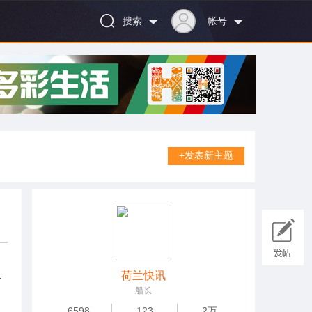
搜索
帐号
+发表新主题
亚
荷兰快讯
船长
6598
123
2万