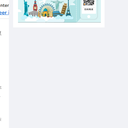
复
年
价
报