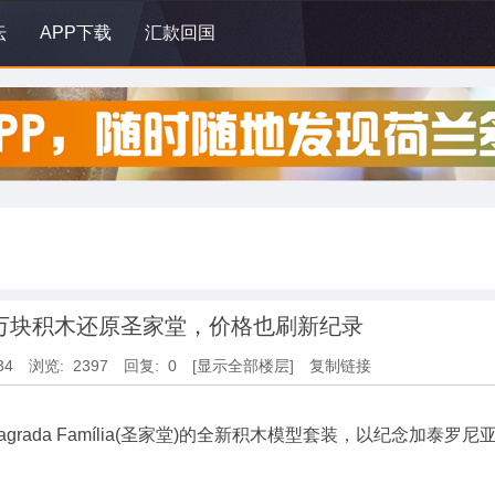
坛
APP下载
汇款回国
.2万块积木还原圣家堂，价格也刷新纪录
34
浏览: 2397
回复: 0
[显示全部楼层]
复制链接
ada Família(圣家堂)的全新积木模型套装，以纪念加泰罗尼