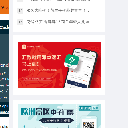
永久大降价！荷兰平价品牌官宣了，将硬扛Temu和SHEIN
14
突然成了“香饽饽”？荷兰年轻人扎堆当老师，发生了什么？
15