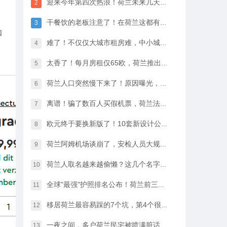
迎来今年第四次热浪！荷兰未来几天最高33℃，八月中开始…
2
干餐饮的老板注意了！在荷兰这都有人偷，全过程很淡定
3
和
难了！不仅仅大城市租房难，中小城市的房租开始暴涨
4
太香了！每月房租仅65欧，荷兰推出学生住宿优惠福利…
5
荷兰人口突然慢下来了！原因曝光，不是因为没人生孩子
6
离谱！骗了数百人买假机票，荷兰法院竟然没判他坐牢
7
欧元终于要换新版了！10套新设计公布，你最喜欢哪一款？
8
荷兰阿姆机场谈崩了，安检人员大规模停工越来越近…
9
荷兰人取名越来越偷懒？这几个名字几乎满大街都是
10
全球"最强"护照排名公布！荷兰前三，中国护照进步很大
11
移居荷兰最容易踩的7个坑，第4个很多人都会中招…
12
一夜之间，多户荷兰民宅被喷满脏话，只因支持难民…
13