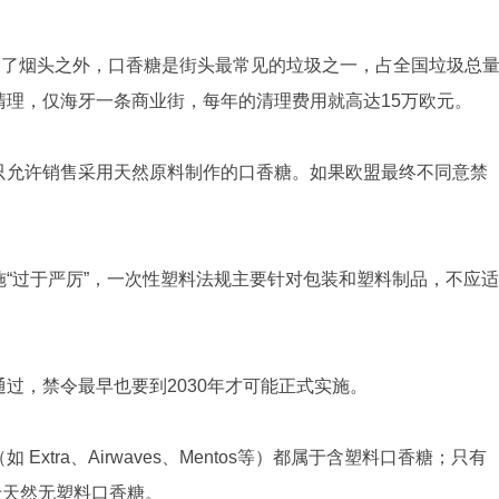
除了烟头之外，口香糖是街头最常见的垃圾之一，占全国垃圾总
清理，仅海牙一条商业街，每年的清理费用就高达15万欧元。
只允许销售采用天然原料制作的口香糖。如果欧盟最终不同意禁
。
“过于严厉”，一次性塑料法规主要针对包装和塑料制品，不应适
过，禁令最早也要到2030年才可能正式实施。
xtra、Airwaves、Mentos等）都属于含塑料口香糖；只有
数品牌属于天然无塑料口香糖。