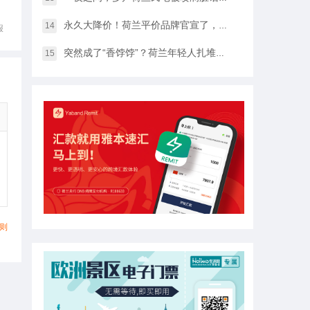
永久大降价！荷兰平价品牌官宣了，将硬扛Temu和SHEIN
14
报
突然成了“香饽饽”？荷兰年轻人扎堆当老师，发生了什么？
15
则