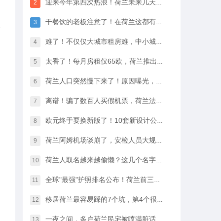
迎来今年第四次热浪！荷兰未来几天最高33℃，八月中开始…
2
干餐饮的老板注意了！在荷兰这都有人偷，全过程很淡定
3
量
难了！不仅仅大城市租房难，中小城市的房租开始暴涨
4
太香了！每月房租仅65欧，荷兰推出学生住宿优惠福利…
5
荷兰人口突然慢下来了！原因曝光，不是因为没人生孩子
6
离谱！骗了数百人买假机票，荷兰法院竟然没判他坐牢
7
欧元终于要换新版了！10套新设计公布，你最喜欢哪一款？
8
荷兰阿姆机场谈崩了，安检人员大规模停工越来越近…
9
荷兰人取名越来越偷懒？这几个名字几乎满大街都是
10
全球"最强"护照排名公布！荷兰前三，中国护照进步很大
11
移居荷兰最容易踩的7个坑，第4个很多人都会中招…
12
一夜之间，多户荷兰民宅被喷满脏话，只因支持难民…
13