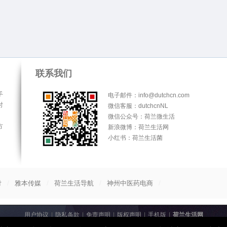
联系我们
手
电子邮件：info@dutchcn.com
时
微信客服：dutchcnNL
微信公众号：荷兰微生活
方
新浪微博：荷兰生活网
小红书：荷兰生活菌
/
/
/
/
付
雅本传媒
荷兰生活导航
神州中医药电商
用户协议
|
隐私条款
|
免责声明
|
版权声明
|
手机版
|
荷兰生活网
© 2013-2026
荷兰生活网
All Rights Reserved