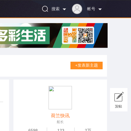
搜索
帐号
+发表新主题
荷兰快讯
船长
6598
123
2万