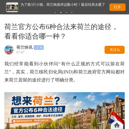
为了救3只小猫，荷兰铁路停运数小时！最后结局太暖了
荷
打开
荷兰官方公布6种合法来荷兰的途径，
看看你适合哪一种？
荷兰快讯
关注Ta
07-07
我们经常能看到小伙伴问“有什么正规的方式可以留在荷
兰”，其实，荷兰移民归化局(IND)和荷兰政府官方网站都对
来荷兰居留的途径进行了明确分类。