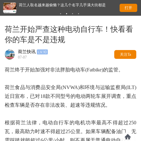
荷兰人取名越来越偷懒？这几个名字几乎满大街都是
迎
打开
始
荷兰开始严查这种电动自行车！快看看
你的车是不是违规
荷兰快讯
关注Ta
07-07
荷兰终于开始加强对非法胖胎电动车(Fatbike)的监管。
荷兰食品与消费品安全局(NVWA)和环境与运输监察局(ILT)
近日宣布，已对18款不同型号的电动两轮车展开调查，重点
检查车辆是否存在非法改装、超速等违规情况。
根据荷兰法律，电动自行车的电机功率最高不得超过250
瓦，最高助力时速不得超过25公里。如果车辆配备油门，无
需踩踏就能超过6公里/小时，则不再属于普通电动自行车，