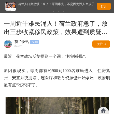
荷兰人口突然慢下来了！原因曝光，不是因为没人生孩子
这
打开
一周近千难民涌入！荷兰政府急了，放
出三步收紧移民政策，效果遭到质疑…
荷兰快讯
关注Ta
04-07
最近，荷兰政坛反复提到一个词：“控制移民”。
原因很现实，每周都有约900到1000名难民进入，住房紧
张、安置系统拥堵，连医疗和教育资源也开始承压，政府明
显有点“吃不消”了。